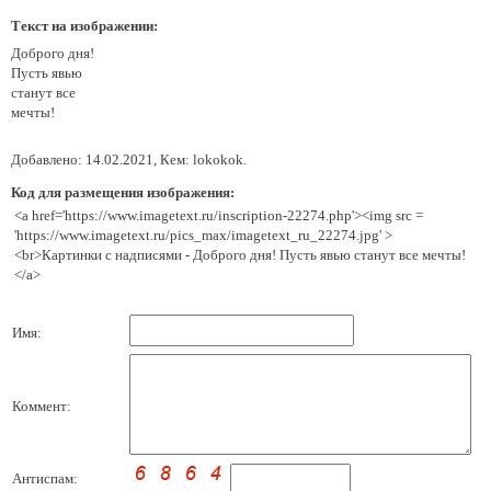
Текст на изображении:
Доброго дня!
Пусть явью
станут все
мечты!
Добавлено: 14.02.2021, Кем: lokokok.
Код для размещения изображения:
<a href='https://www.imagetext.ru/inscription-22274.php'><img src =
'https://www.imagetext.ru/pics_max/imagetext_ru_22274.jpg' >
<br>Картинки с надписями - Доброго дня! Пусть явью станут все мечты!
</a>
Имя:
Коммент:
Антиспам: