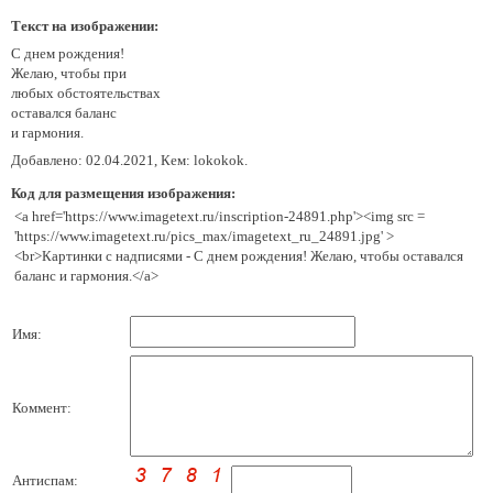
Текст на изображении:
С днем рождения!
Желаю, чтобы при
любых обстоятельствах
оставался баланс
и гармония.
Добавлено: 02.04.2021, Кем: lokokok.
Код для размещения изображения:
<a href='https://www.imagetext.ru/inscription-24891.php'><img src =
'https://www.imagetext.ru/pics_max/imagetext_ru_24891.jpg' >
<br>Картинки с надписями - С днем рождения! Желаю, чтобы оставался
баланс и гармония.</a>
Имя:
Коммент:
Антиспам: