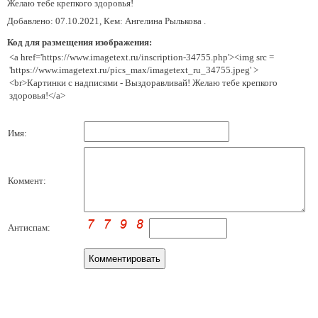
Желаю тебе крепкого здоровья!
Добавлено: 07.10.2021, Кем: Ангелина Рылькова .
Код для размещения изображения:
<a href='https://www.imagetext.ru/inscription-34755.php'><img src =
'https://www.imagetext.ru/pics_max/imagetext_ru_34755.jpeg' >
<br>Картинки с надписями - Выздоравливай! Желаю тебе крепкого
здоровья!</a>
Имя:
Коммент:
Антиспам: