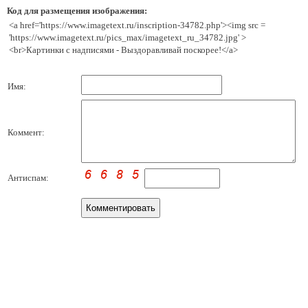
Код для размещения изображения:
<a href='https://www.imagetext.ru/inscription-34782.php'><img src =
'https://www.imagetext.ru/pics_max/imagetext_ru_34782.jpg' >
<br>Картинки с надписями - Выздоравливай поскорее!</a>
Имя:
Коммент:
Антиспам: