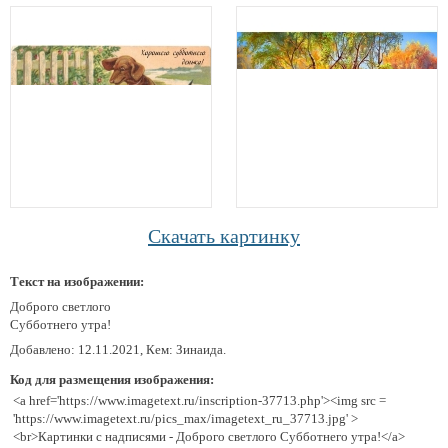
Скачать картинку
Текст на изображении:
Доброго светлого
Субботнего утра!
Добавлено: 12.11.2021, Кем: Зинаида.
Код для размещения изображения:
<a href='https://www.imagetext.ru/inscription-37713.php'><img src =
'https://www.imagetext.ru/pics_max/imagetext_ru_37713.jpg' >
<br>Картинки с надписями - Доброго светлого Субботнего утра!</a>