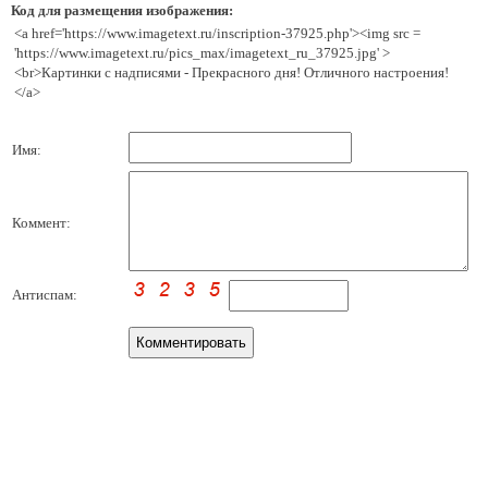
Код для размещения изображения:
<a href='https://www.imagetext.ru/inscription-37925.php'><img src =
'https://www.imagetext.ru/pics_max/imagetext_ru_37925.jpg' >
<br>Картинки с надписями - Прекрасного дня! Отличного настроения!
</a>
Имя:
Коммент:
Антиспам: