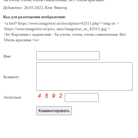
Добавлено: 26.05.2022, Кем: Виктор.
Код для размещения изображения:
<a href='https://www.imagetext.ru/inscription-43311.php'><img src =
'https://www.imagetext.ru/pics_max/imagetext_ru_43311.jpg' >
<br>Картинки с надписями - Ты очень, очень, очень симпатичная. Нет.
Очень красивая.</a>
Имя:
Коммент:
Антиспам: