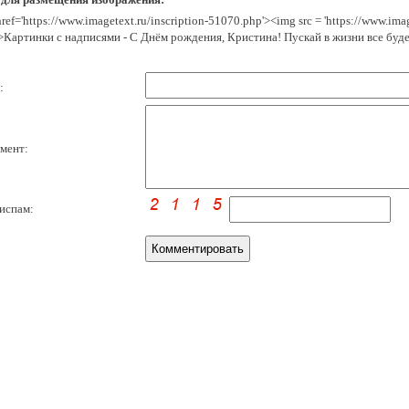
href='https://www.imagetext.ru/inscription-51070.php'><img src = 'https://www.im
>Картинки с надписями - С Днём рождения, Кристина! Пускай в жизни все буд
:
мент:
испам: