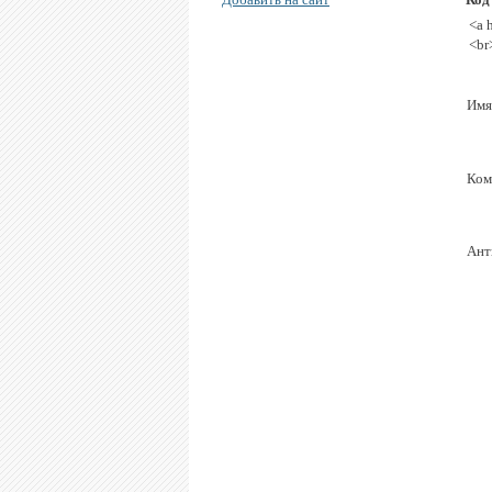
<a 
<br
Имя
Ком
Ант