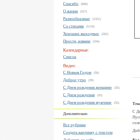
Спасибо
(600)
О жизни
(557)
Разнообразные
(1351)
Со стихами
(1119)
Хороших выходных
(262)
Прости, извини
(334)
Календарные:
Список
Видео:
С Новым Годом
(50)
Доброе утро
(39)
С Днем рождения женщине
(35)
С Днем рождения
(35)
С Днем рождения мужчине
(35)
Тек
С Д
Дополнительно:
Пуск
сол
Все рубрики
Доба
Создать картинку с текстом
Добавить на сайт
Код