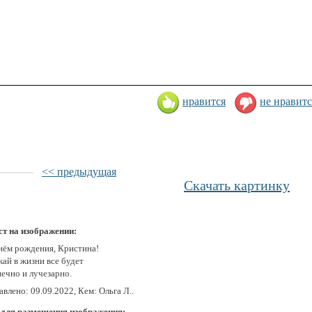
нравится
не нравитс
<< предыдущая
Скачать картинку
ст на изображении:
нём рождения, Кристина!
ай в жизни все будет
нечно и лучезарно.
влено: 09.09.2022, Кем: Ольга Л..
 для размещения изображения: