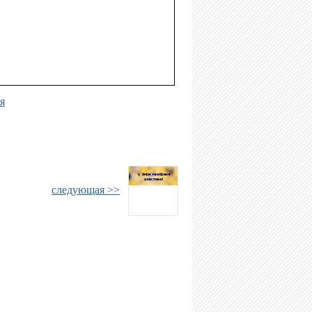
я
следующая >>