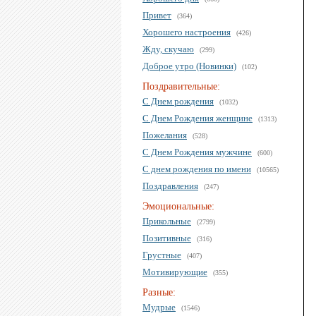
Привет
(364)
Хорошего настроения
(426)
Жду, скучаю
(299)
Доброе утро (Новинки)
(102)
Поздравительные:
С Днем рождения
(1032)
С Днем Рождения женщине
(1313)
Пожелания
(528)
С Днем Рождения мужчине
(600)
С днем рождения по имени
(10565)
Поздравления
(247)
Эмоциональные:
Прикольные
(2799)
Позитивные
(316)
Грустные
(407)
Мотивирующие
(355)
Разные:
Мудрые
(1546)