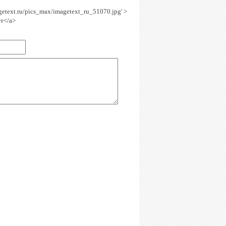
agetext.ru/pics_max/imagetext_ru_51070.jpg' >
ет</a>