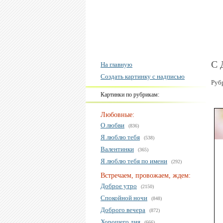
С 
На главную
Создать картинку с надписью
Руб
Картинки по рубрикам:
Любовные:
О любви
(836)
Я люблю тебя
(538)
Валентинки
(365)
Я люблю тебя по имени
(292)
Встречаем, провожаем, ждем:
Доброе утро
(2150)
Спокойной ночи
(848)
Доброго вечера
(872)
Хорошего дня
(666)