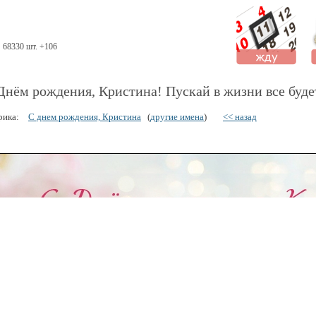
68330 шт. +106
Днём рождения, Кристина! Пускай в жизни все буде
рика:
С днем рождения, Кристина
(
другие имена
)
<< назад