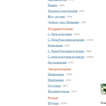
Привет
(364)
Хорошего настроения
(426)
Жду, скучаю
(299)
Доброе утро (Новинки)
(102)
Поздравительные:
С Днем рождения
(1032)
С Днем Рождения женщине
(1313)
Пожелания
(528)
С Днем Рождения мужчине
(600)
С днем рождения по имени
(10565)
Поздравления
(247)
Эмоциональные:
Прикольные
(2799)
Позитивные
(316)
Грустные
(407)
Мотивирующие
(355)
Разные:
Тек
Мудрые
(1545)