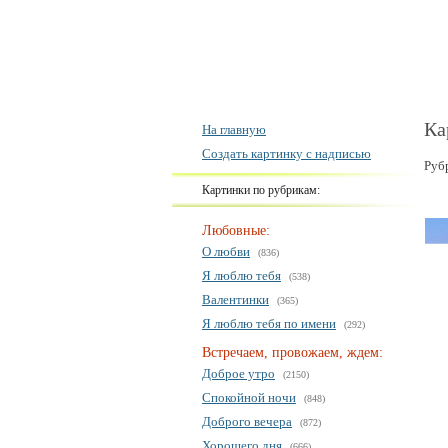
Ка
На главную
Создать картинку с надписью
Руб
Картинки по рубрикам:
Любовные:
О любви
(836)
Я люблю тебя
(538)
Валентинки
(365)
Я люблю тебя по имени
(292)
Встречаем, провожаем, ждем:
Доброе утро
(2150)
Спокойной ночи
(848)
Доброго вечера
(872)
Хорошего дня
(666)