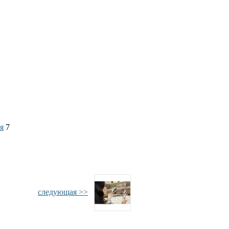
я
7
следующая >>