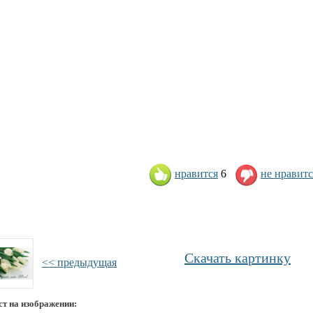
нравится
6
не нравитс
Скачать картинку
<< предыдущая
ст на изображении: