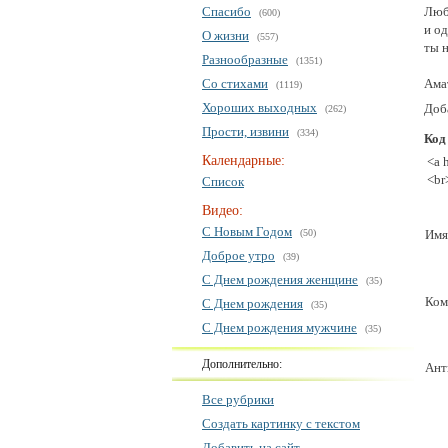
Спасибо
Люб
(600)
и о
О жизни
(557)
ты н
Разнообразные
(1351)
Со стихами
Ама
(1119)
Хороших выходных
Доб
(262)
Прости, извини
(334)
Код
Календарные:
<a 
<br
Список
Видео:
С Новым Годом
(50)
Имя
Доброе утро
(39)
С Днем рождения женщине
(35)
Ком
С Днем рождения
(35)
С Днем рождения мужчине
(35)
Дополнительно:
Ант
Все рубрики
Создать картинку с текстом
Добавить на сайт