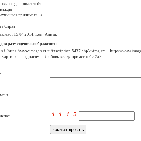
овь всегда примет тебя
днажды
аучишься принимать Ее. . .
та Сарва
авлено: 15.04.2014, Кем: Амита.
 для размещения изображения:
href='https://www.imagetext.ru/inscription-5437.php'><img src = 'https://www.ima
>Картинки с надписями - Любовь всегда примет тебя</a>
:
мент:
испам: