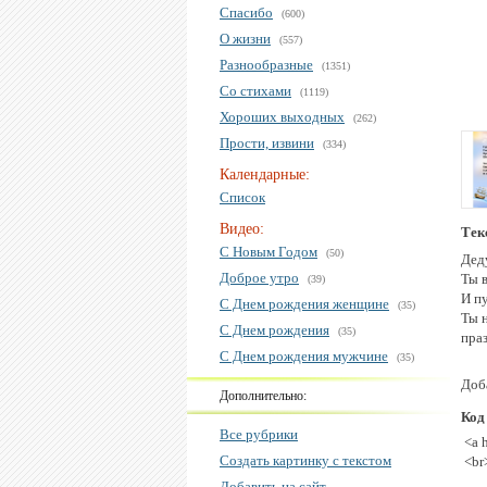
Спасибо
(600)
О жизни
(557)
Разнообразные
(1351)
Со стихами
(1119)
Хороших выходных
(262)
Прости, извини
(334)
Календарные:
Список
Видео:
Тек
С Новым Годом
(50)
Дед
Доброе утро
Ты 
(39)
И п
С Днем рождения женщине
(35)
Ты 
С Днем рождения
(35)
пра
С Днем рождения мужчине
(35)
Доб
Дополнительно:
Код
Все рубрики
<a 
Создать картинку с текстом
<br
Добавить на сайт