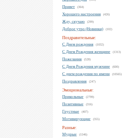
Привет
(364)
Хорошего настроения
(426)
Жду, скучаю
(299)
Доброе утро (Новинки)
(102)
Поздравительные:
С Днем рождения
(1032)
С Днем Рождения женщине
(1313)
Пожелания
(528)
С Днем Рождения мужчине
(600)
С днем рождения по имени
(10565)
Поздравления
(247)
Эмоциональные:
Прикольные
(2799)
Позитивные
(316)
Грустные
(407)
Мотивирующие
(355)
Разные:
Мудрые
(1546)