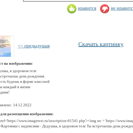
нравится
не нравитс
Скачать картинку
<< предыдущая
ст на изображении:
ушка, в здоровом теле
встречаешь день рождения.
усть будешь в форме классной
на каждый в жизни
здник!
авлено: 14.12.2022
 для размещения изображения:
href='https://www.imagetext.ru/inscription-61541.php'><img src = 'https://www.im
>Картинки с надписями - Дедушка, в здоровом теле Ты встречаешь день рожде