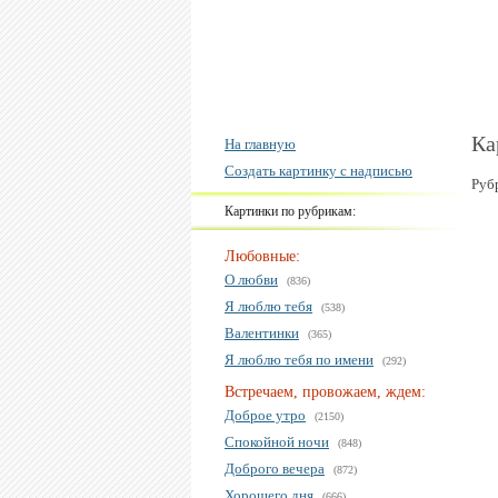
Ка
На главную
Создать картинку с надписью
Руб
Картинки по рубрикам:
Любовные:
О любви
(836)
Я люблю тебя
(538)
Валентинки
(365)
Я люблю тебя по имени
(292)
Встречаем, провожаем, ждем:
Доброе утро
(2150)
Спокойной ночи
(848)
Доброго вечера
(872)
Хорошего дня
(666)