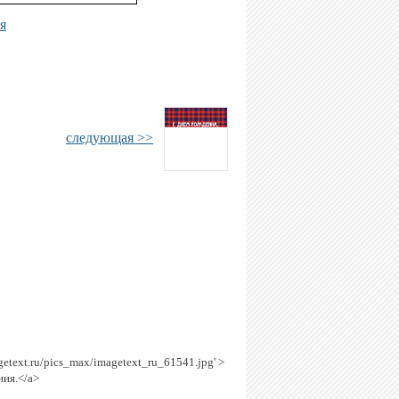
я
следующая >>
agetext.ru/pics_max/imagetext_ru_61541.jpg' >
ния.</a>