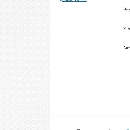
Имя
Ком
Ант