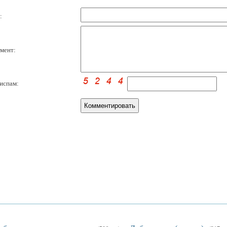
:
мент:
испам: