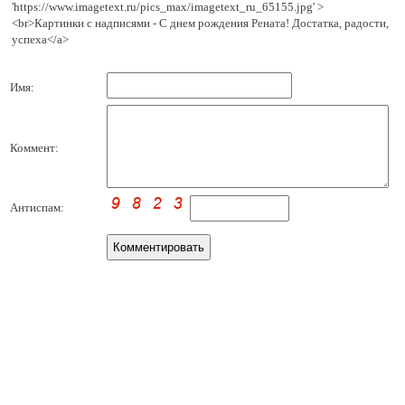
'https://www.imagetext.ru/pics_max/imagetext_ru_65155.jpg' >
<br>Картинки с надписями - С днем рождения Рената! Достатка, радости,
успеха</a>
Имя:
Коммент:
Антиспам: