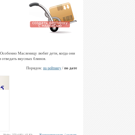
 Особенно Масленицу любят дети, когда они
 отведать вкусных блинов.
Порядок:
/
по дате
по рейтингу
Комментировать / скачать
Инфо: 275х183 | 42 Kb