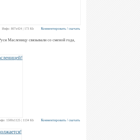
Комментировать / скачать
Инфо: 807х424 | 173 Kb
Руси Масленицу связывали со сменой года,
Комментировать / скачать
нфо: 1500х1125 | 1134 Kb