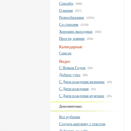
Спасибо
(600)
О жизни
(557)
Разнообразные
(1351)
Со стихами
(1119)
Хороших выходных
(262)
Прости, извини
(334)
Календарные:
Список
Видео:
С Новым Годом
(50)
Доброе утро
(39)
С Днем рождения женщине
(35)
С Днем рождения
(35)
С Днем рождения мужчине
(35)
Дополнительно:
Все рубрики
Создать картинку с текстом
Добавить на сайт