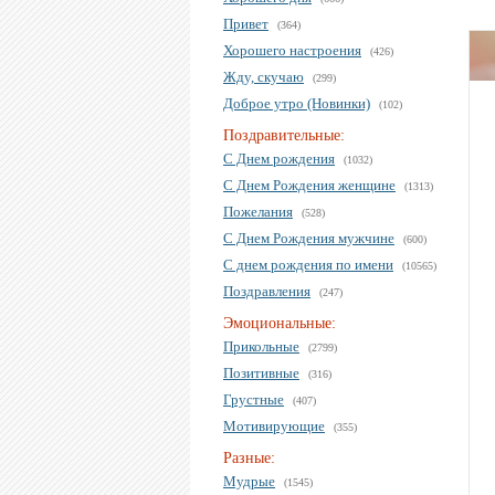
Привет
(364)
Хорошего настроения
(426)
Жду, скучаю
(299)
Доброе утро (Новинки)
(102)
Поздравительные:
С Днем рождения
(1032)
С Днем Рождения женщине
(1313)
Пожелания
(528)
С Днем Рождения мужчине
(600)
С днем рождения по имени
(10565)
Поздравления
(247)
Эмоциональные:
Прикольные
(2799)
Позитивные
(316)
Грустные
(407)
Мотивирующие
(355)
Разные:
Мудрые
(1545)