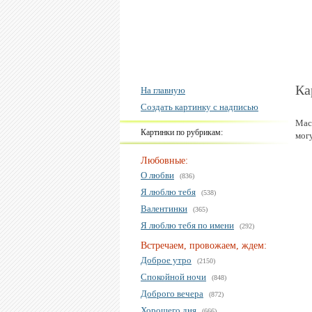
Ка
На главную
Создать картинку с надписью
Мас
Картинки по рубрикам:
мог
Любовные:
О любви
(836)
Я люблю тебя
(538)
Валентинки
(365)
Я люблю тебя по имени
(292)
Встречаем, провожаем, ждем:
Доброе утро
(2150)
Спокойной ночи
(848)
Доброго вечера
(872)
Хорошего дня
(666)