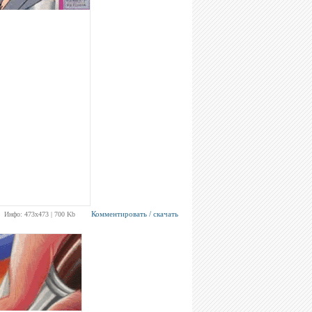
Комментировать / скачать
Инфо: 473х473 | 700 Kb