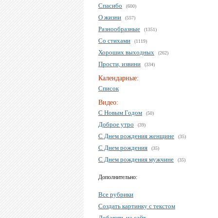
Спасибо
(600)
О жизни
(557)
Разнообразные
(1351)
Со стихами
(1119)
Хороших выходных
(262)
Прости, извини
(334)
Календарные:
Список
Видео:
С Новым Годом
(50)
Доброе утро
(39)
С Днем рождения женщине
(35)
С Днем рождения
(35)
С Днем рождения мужчине
(35)
Дополнительно:
Все рубрики
Создать картинку с текстом
Добавить на сайт