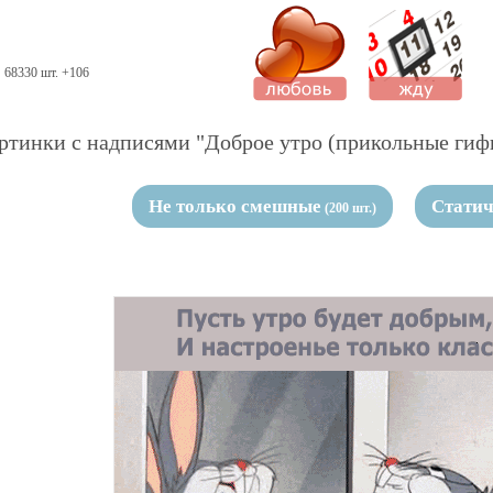
68330 шт. +106
ртинки с надписями "Доброе утро (прикольные гиф
Не только смешные
Стати
(200 шт.)