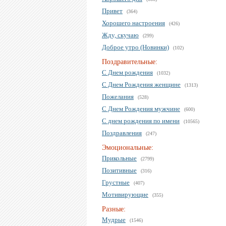
Привет
(364)
Хорошего настроения
(426)
Жду, скучаю
(299)
Доброе утро (Новинки)
(102)
Поздравительные:
С Днем рождения
(1032)
С Днем Рождения женщине
(1313)
Пожелания
(528)
С Днем Рождения мужчине
(600)
С днем рождения по имени
(10565)
Поздравления
(247)
Эмоциональные:
Прикольные
(2799)
Позитивные
(316)
Грустные
(407)
Мотивирующие
(355)
Разные:
Мудрые
(1546)