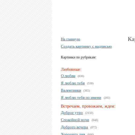
Ка
На главную
Создать картинку с надписью
Картинки по рубрикам:
Любовные:
О любви
(836)
Я люблю тебя
(538)
Валентинки
(365)
Я люблю тебя по имени
(292)
Встречаем, провожаем, ждем:
Доброе утро
(2150)
Спокойной ночи
(848)
Доброго вечера
(872)
Хорошего дня
(666)