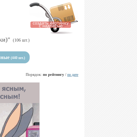
ки)"
(106 шт.)
чные
(440 шт.)
Порядок:
по рейтингу
/
по дате