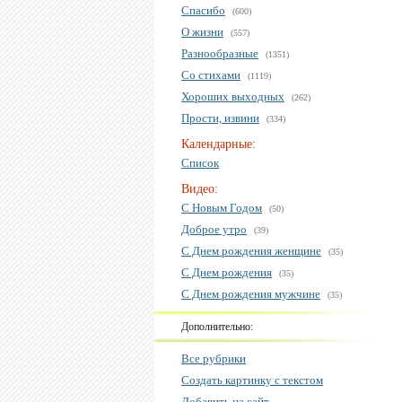
Спасибо
(600)
О жизни
(557)
Разнообразные
(1351)
Со стихами
(1119)
Хороших выходных
(262)
Прости, извини
(334)
Календарные:
Список
Видео:
С Новым Годом
(50)
Доброе утро
(39)
С Днем рождения женщине
(35)
С Днем рождения
(35)
С Днем рождения мужчине
(35)
Дополнительно:
Все рубрики
Создать картинку с текстом
Добавить на сайт