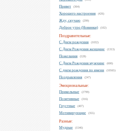
Привет
(364)
Хорошего настроения
(426)
Жду, скучаю
(299)
Доброе утро (Новинки)
(102)
Поздравительные:
С Днем рождения
(1032)
С Днем Рождения женщине
(1313)
Пожелания
(528)
С Днем Рождения мужчине
(600)
С днем рождения по имени
(10565)
Поздравления
(247)
Эмоциональные:
Прикольные
(2799)
Позитивные
(316)
Грустные
(407)
Мотивирующие
(355)
Разные:
Мудрые
(1546)