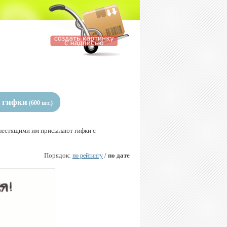
 гифки
(600 шт.)
блестящими им присылают гифки с
Порядок:
/
по дате
по рейтингу