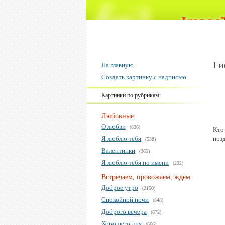
Ги
На главную
Создать картинку с надписью
Картинки по рубрикам:
Любовные:
О любви
(836)
Кто
Я люблю тебя
поз
(538)
Валентинки
(365)
Я люблю тебя по имени
(292)
Встречаем, провожаем, ждем:
Доброе утро
(2150)
Спокойной ночи
(848)
Доброго вечера
(872)
Хорошего дня
(666)