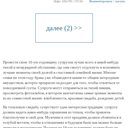
Комментировать / скачать
Инфо: 630х700 | 170 Kb
далее (2) >>
Провести свою 16-ую годовщину супругам лучше всего в какой-нибудь
тихой и незаурядной обстановке, где они смогут отдохнуть и вспомнить
лучшие моменты своей долгой и счастливой семейной жизни. Многие
семьи на этом году брака уже обзаводятся каким-то общим загородным
имуществом, которое прекрасно подходит для того, чтобы отвлечься от
повседневной суеты. Супруги могут отправиться на тихий пикник,
просмотреть фотоальбом, в котором запечатлены самые ценные моменты
из их совместной жизни: влюбленность, красивая свадьба, рождение детей.
На топазовую свадьбу существует одна интересная традиция: супруга
должна надеть какое-нибудь украшения из топаза, чтобы привлечь
благополучие в свой дом. Мужчина в этот праздник должен облачиться в
голубой костюм, чтобы в отношениях в будущем было как можно больше
легкости и воздушности. Подарок на 16-ую годовщину должен быть не