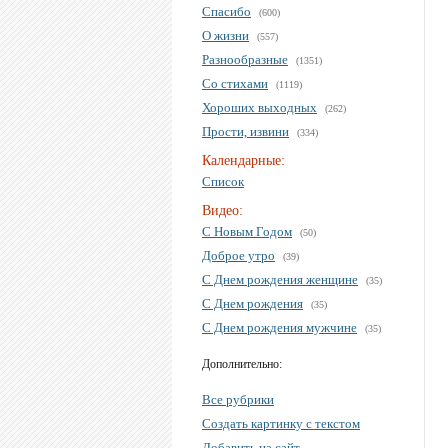
Спасибо
(600)
О жизни
(557)
Разнообразные
(1351)
Со стихами
(1119)
Хороших выходных
(262)
Прости, извини
(334)
Календарные:
Список
Видео:
С Новым Годом
(50)
Доброе утро
(39)
С Днем рождения женщине
(35)
С Днем рождения
(35)
С Днем рождения мужчине
(35)
Дополнительно:
Все рубрики
Создать картинку с текстом
Добавить на сайт