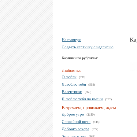
Ка
На главную
Создать картинку с надписью
Картинки по рубрикам:
Любовные:
О любви
(836)
Я люблю тебя
(538)
Валентинки
(365)
Я люблю тебя по имени
(292)
Встречаем, провожаем, ждем:
Доброе утро
(2150)
Спокойной ночи
(848)
Доброго вечера
(872)
Хорошего дня
(666)