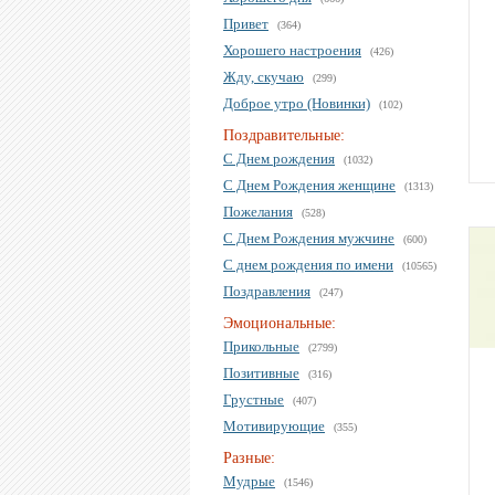
Привет
(364)
Хорошего настроения
(426)
Жду, скучаю
(299)
Доброе утро (Новинки)
(102)
Поздравительные:
С Днем рождения
(1032)
С Днем Рождения женщине
(1313)
Пожелания
(528)
С Днем Рождения мужчине
(600)
С днем рождения по имени
(10565)
Поздравления
(247)
Эмоциональные:
Прикольные
(2799)
Позитивные
(316)
Грустные
(407)
Мотивирующие
(355)
Разные:
Мудрые
(1546)